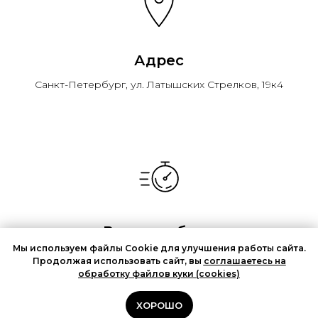
Адрес
Санкт-Петербург, ул. Латышских Стрелков, 19к4
Время работы
Мы используем файлы Cookie для улучшения работы сайта.
С 09-00 до 20-00
Продолжая использовать сайт, вы
соглашаетесь на
заранее уточняйте время вашего визита
обработку файлов куки (cookies)
ХОРОШО